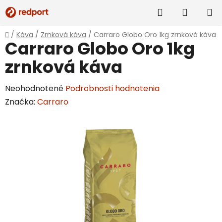
Prejsť
Hľadať
NÁKUP
na
obsah
KOŠÍK
Domov
/
Káva
/
Zrnková káva
/
Carraro Globo Oro 1kg zrnková káva
Carraro Globo Oro 1kg
zrnková káva
Priemerné
Neohodnotené
Podrobnosti hodnotenia
hodnotenie
Značka:
Carraro
produktu
je
0,0
z
5
hviezdičiek.