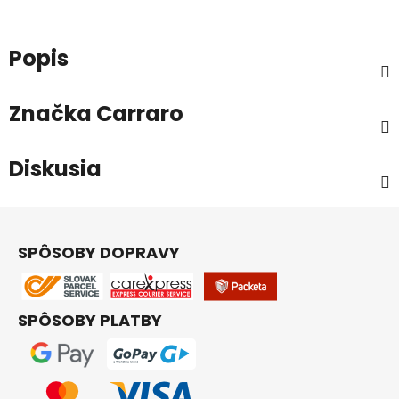
Popis
Značka
Carraro
Diskusia
Z
á
SPÔSOBY DOPRAVY
p
ä
t
SPÔSOBY PLATBY
i
e