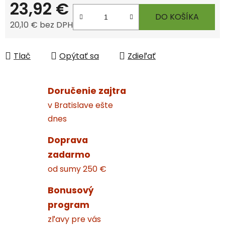
23,92 €
DO KOŠÍKA
20,10 € bez DPH
Jednotková cena:
Tlač
Opýtať sa
Zdieľať
Doručenie zajtra
v Bratislave ešte
dnes
Doprava
zadarmo
od sumy 250 €
Bonusový
program
zľavy pre vás