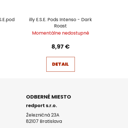
S.E.pod
illy E.S.E. Pods Intenso - Dark
Roast
Momentálne nedostupné
8,97 €
DETAIL
ODBERNÉ MIESTO
redport s.r.o.
Železničná 23A
82107 Bratislava