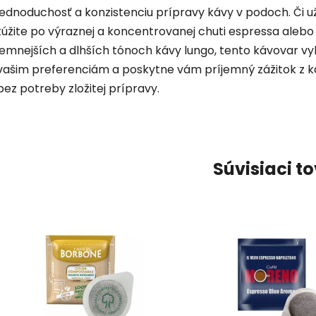
jednoduchosť a konzistenciu prípravy kávy v podoch. Či u
túžite po výraznej a koncentrovanej chuti espressa alebo
jemnejších a dlhších tónoch kávy lungo, tento kávovar vy
vašim preferenciám a poskytne vám príjemný zážitok z k
bez potreby zložitej prípravy.
Súvisiaci t