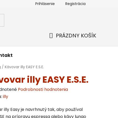
Prihlásenie
Registrácia
enky ochrany osobných údajov
Kontakt
PRÁZDNY KOŠÍK
NÁKUPNÝ
KOŠÍK
ntakt
v
a
/
Kávovar illy EASY E.S.E.
ovar illy EASY E.S.E.
erné
dnotené
Podrobnosti hodnotenia
enie
a:
illy
tu
 illy Easy je navrhnutý tak, aby používal
SE na prípravu espressa alebo kávy lungo