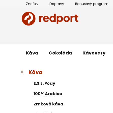
Prejsť
Značky
Dopravy
Bonusový program
na
obsah
Káva
Čokoláda
Kávovary
B
K
Preskočiť
Káva
a
kategórie
o
t
č
E.S.E. Pody
e
n
g
100% Arabica
ý
ó
p
r
Zrnková káva
i
a