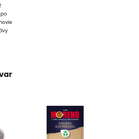
ž
 po
hovie
ávy
ovar