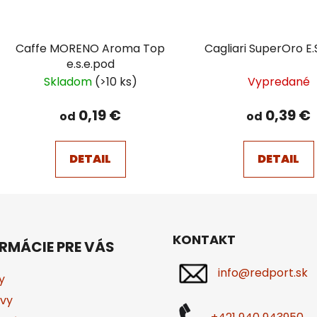
Caffe MORENO Aroma Top
Cagliari SuperOro E.
e.s.e.pod
Skladom
(>10 ks)
Vypredané
0,19 €
0,39 €
od
od
DETAIL
DETAIL
KONTAKT
RMÁCIE PRE VÁS
info@redport.sk
y
vy