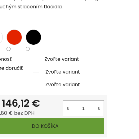
uchým stlačením tlačidla.
čiek.
pnosť
Zvoľte variant
e doručiť
Zvoľte variant
Zvoľte variant
d
146,12 €
8,80 €
bez DPH
tková cena:
DO KOŠÍKA