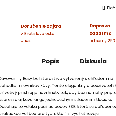
Tlač
Doprava
Doručenie zajtra
zadarmo
v Bratislave ešte
dnes
od sumy 250
Popis
Diskusia
Kávovar illy Easy bol starostlivo vytvorený s ohľadom na
pohodlie milovníkov kávy. Tento elegantný a používateľs
prívetivý prístroj je navrhnutý tak, aby bez námahy pripra
espresso aj kávu lungo jednoduchým stlačením tlačidla.
Dosahuje to vďaka použitiu podov ESE, ktoré sú obľúbeno
praktickou voľbou pre tých, ktorí si vychutnávajú