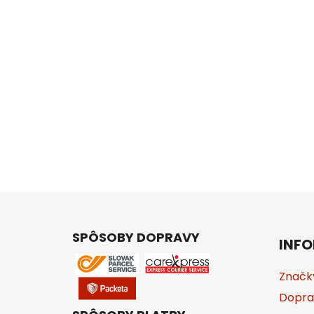
Z
á
SPÔSOBY DOPRAVY
INFO
p
ä
Značk
t
Dopra
i