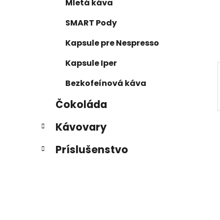
e
n
Mletá káva
e
SMART Pody
l
Kapsule pre Nespresso
Kapsule Iper
Bezkofeínová káva
Čokoláda
Kávovary
Príslušenstvo