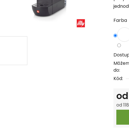
jednod
z
5
Farba
hviezdi
Dostu
Môžem
do:
Kód:
o
od
11
Jedno