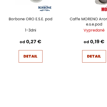
Borbone ORO E.S.E. pod
Caffe MORENO Aro
e.s.e.pod
1-3dni
Vypredané
0,27 €
0,19 €
od
od
DETAIL
DETAIL