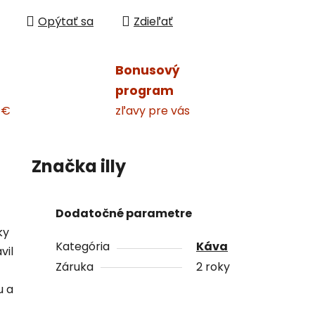
Opýtať sa
Zdieľať
Bonusový
program
 €
zľavy pre vás
Značka
illy
Dodatočné parametre
ky
Kategória
Káva
vil
Záruka
2 roky
u a