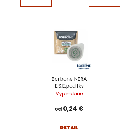
Borbone NERA
E.S.E.pod 1ks
Vypredané
0,24 €
od
DETAIL