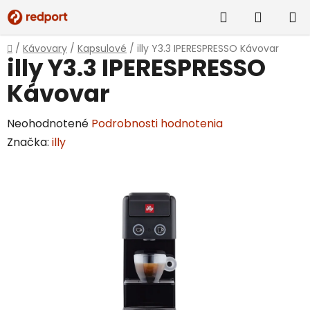
Prejsť
Hľadať
NÁKUP
na
obsah
KOŠÍK
Domov
/
Kávovary
/
Kapsulové
/
illy Y3.3 IPERESPRESSO Kávovar
illy Y3.3 IPERESPRESSO
Kávovar
Priemerné
Neohodnotené
Podrobnosti hodnotenia
hodnotenie
Značka:
illy
produktu
je
0,0
z
5
hviezdičiek.