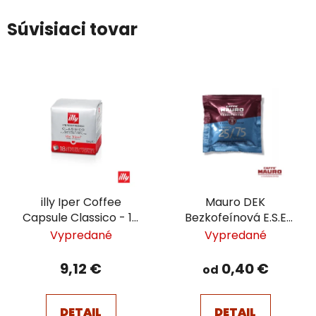
Súvisiaci tovar
illy Iper Coffee
Mauro DEK
Capsule Classico - 18
Bezkofeínová E.S.E
ks
pod
Vypredané
Vypredané
9,12 €
0,40 €
od
DETAIL
DETAIL