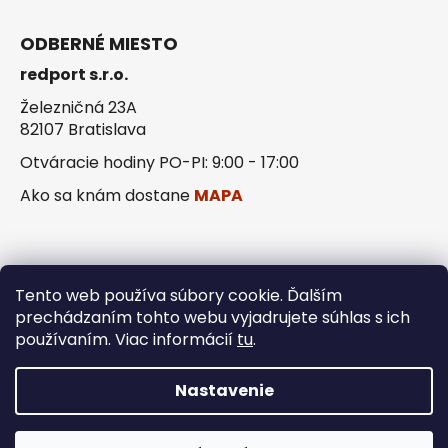
ODBERNÉ MIESTO
redport s.r.o.
Železničná 23A
82107 Bratislava
Otváracie hodiny PO-PI: 9:00 - 17:00
Ako sa knám dostane
MAPA
Tento web používa súbory cookie. Ďalším
prechádzaním tohto webu vyjadrujete súhlas s ich
používaním. Viac informácií
tu
.
Vytvoril Shoptet
Copyright 2026
redport.sk
. Všetky práva
Nastavenie
vyhradené.