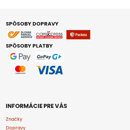
Z
á
SPÔSOBY DOPRAVY
p
ä
t
SPÔSOBY PLATBY
i
e
INFORMÁCIE PRE VÁS
Značky
Dopravy