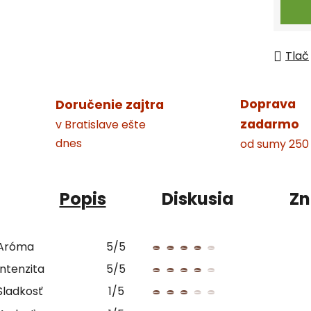
Tlač
Doprava
Doručenie zajtra
zadarmo
v Bratislave ešte
dnes
od sumy 250
Popis
Diskusia
Zn
Aróma
5/5
Intenzita
5/5
Sladkosť
1/5