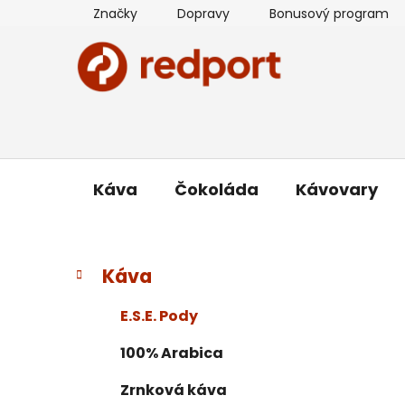
Prejsť
Značky
Dopravy
Bonusový program
na
obsah
Káva
Čokoláda
Kávovary
B
K
Preskočiť
Káva
a
kategórie
o
t
č
E.S.E. Pody
e
n
g
100% Arabica
ý
ó
p
r
Zrnková káva
i