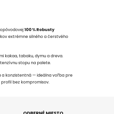
nopôvodovej
100 % Robusty
níkov extrémne silného a čerstvého
mi kakaa, tabaku, dymu a dreva.
ntenzívnu stopu na palete.
a a konzistentná — ideálna voľba pre
ý profil bez kompromisov.
ODBERNÉ MIESTO