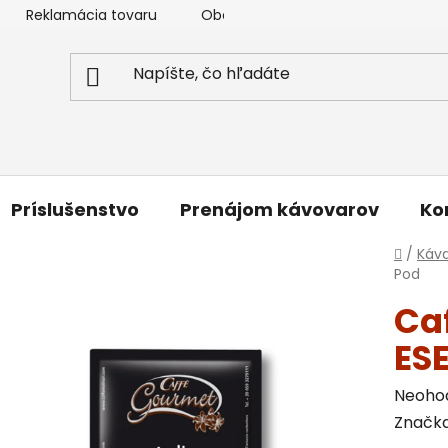
Reklamácia tovaru
Obchodné podmienky
Podmi
Príslušenstvo
Prenájom kávovarov
Ko
Domo
/
Káv
Pod
Caf
ESE
Priem
Neoho
hodnot
Značk