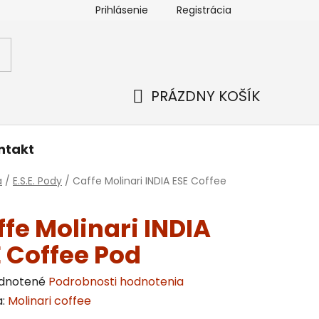
Prihlásenie
Registrácia
enky ochrany osobných údajov
Kontakt
PRÁZDNY KOŠÍK
NÁKUPNÝ
KOŠÍK
ntakt
v
a
/
E.S.E. Pody
/
Caffe Molinari INDIA ESE Coffee
fe Molinari INDIA
 Coffee Pod
erné
dnotené
Podrobnosti hodnotenia
enie
a:
Molinari coffee