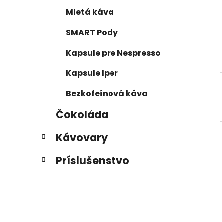
a
e
n
Mletá káva
e
SMART Pody
l
Kapsule pre Nespresso
Kapsule Iper
Bezkofeínová káva
Čokoláda
Kávovary
Príslušenstvo