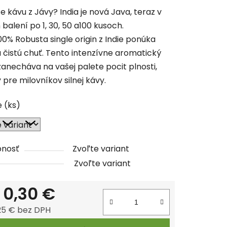
tu
e kávu z Jávy? India je nová Java, teraz v
balení po 1, 30, 50 a100 kusoch.
00% Robusta single origin z Indie ponúka
a čistú chuť. Tento intenzívne aromatický
zanecháva na vašej palete pocit plnosti,
čiek.
 pre milovníkov silnej kávy.
e (ks)
pnosť
Zvoľte variant
Zvoľte variant
d
0,30 €
25 €
bez DPH
tková cena: