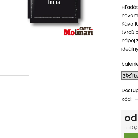
produk
Hľadát
je
novom 
0,0
Káva 1
z
tvrdú 
5
nápoj 
hviezdi
ideálny
baleni
Dostu
Kód:
o
od
0,
Jedno