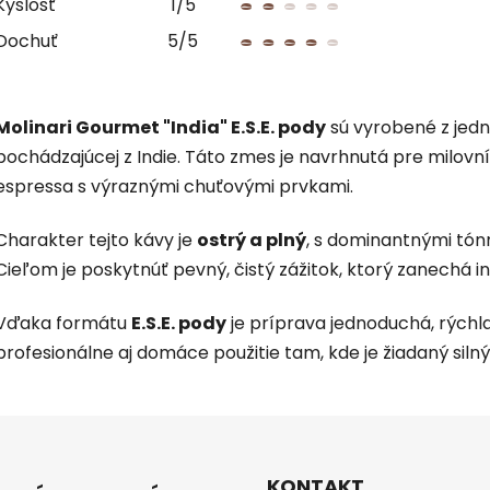
Kyslosť
1/5
Dochuť
5/5
Molinari Gourmet "India" E.S.E. pody
sú vyrobené z jed
pochádzajúcej z Indie. Táto zmes je navrhnutá pre milov
espressa s výraznými chuťovými prvkami.
Charakter tejto kávy je
ostrý a plný
, s dominantnými tón
Cieľom je poskytnúť pevný, čistý zážitok, ktorý zanechá i
Vďaka formátu
E.S.E. pody
je príprava jednoduchá, rýchl
profesionálne aj domáce použitie tam, kde je žiadaný siln
KONTAKT