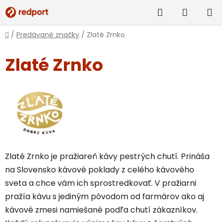
Prejsť
Hľadať
NÁKUP
na
obsah
KOŠÍK
Domov
/
Predávané značky
/
Zlaté Zrnko
Zlaté Zrnko
Zlaté Zrnko je pražiareň kávy pestrých chutí. Prináša
na Slovensko kávové poklady z celého kávového
sveta a chce vám ich sprostredkovať. V pražiarni
pražía kávu s jediným pôvodom od farmárov ako aj
kávové zmesi namiešané podľa chutí zákazníkov.