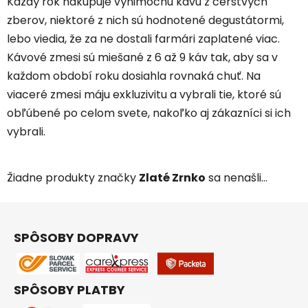
Každý rok nakupuje výnimočnu kávu z čerstvých
zberov, niektoré z nich sú hodnotené degustátormi,
lebo viedia, že za ne dostali farmári zaplatené viac.
Kávové zmesi sú miešané z 6 až 9 káv tak, aby sa v
každom období roku dosiahla rovnaká chuť. Na
viaceré zmesi máju exkluzivitu a vybrali tie, ktoré sú
obľúbené po celom svete, nakoľko aj zákazníci si ich
vybrali.
Žiadne produkty značky
Zlaté Zrnko
sa nenašli...
Z
á
SPÔSOBY DOPRAVY
p
ä
t
SPÔSOBY PLATBY
i