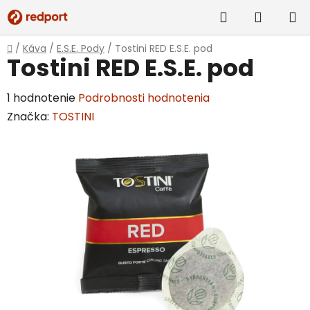
Prejsť
Hľadať
NÁKUP
na
obsah
KOŠÍK
Domov
/
Káva
/
E.S.E. Pody
/
Tostini RED E.S.E. pod
Tostini RED E.S.E. pod
Priemerné
1 hodnotenie
Podrobnosti hodnotenia
hodnotenie
Značka:
TOSTINI
produktu
je
5,0
z
5
hviezdičiek.