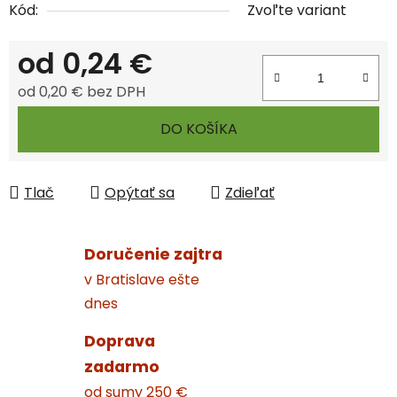
Kód:
Zvoľte variant
od
0,24 €
od
0,20 €
bez DPH
Jednotková cena:
DO KOŠÍKA
Tlač
Opýtať sa
Zdieľať
Doručenie zajtra
v Bratislave ešte
dnes
Doprava
zadarmo
od sumy 250 €