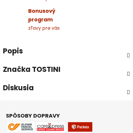
Bonusový
program
zľavy pre vás
Popis
Značka
TOSTINI
Diskusia
Z
á
SPÔSOBY DOPRAVY
p
ä